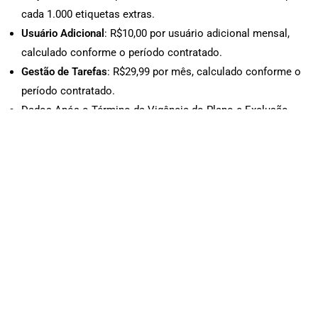
cada 1.000 etiquetas extras.
Usuário Adicional
: R$10,00 por usuário adicional mensal,
calculado conforme o período contratado.
Gestão de Tarefas
: R$29,99 por mês, calculado conforme o
período contratado.
Dados Após o Término da Vigência do Plano e Exclusão.
Política sobre o tratamento de dados: após a finalização ou
cancelamento do plano contratado, os dados do cliente serão
excluídos totalmente do sistema sem possibilidade de
recuperação de nenhum dado.
Correção de Erros e Bugs
Notificação de Erros
O LICENCIADO deve informar o LICENCIANTE sobre quaisquer
erros ou bugs no sistema imediatamente após sua detecção,