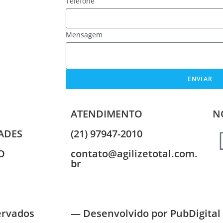
Telefone
Mensagem
ENVIAR
ATENDIMENTO
N
ADES
(21) 97947-2010
O
contato@agilizetotal.com.
br
servados
— Desenvolvido por PubDigital